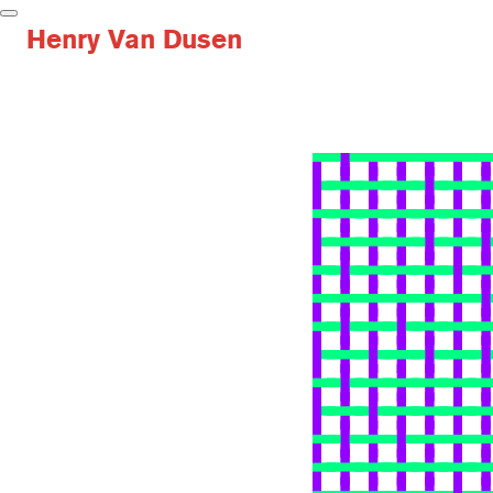
H
e
n
r
y
V
a
n
D
u
s
e
n